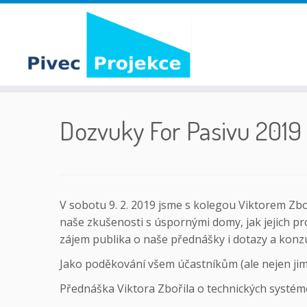
Skip
to
Dozvuky For Pasivu 2019
content
V sobotu 9. 2. 2019 jsme s kolegou Viktorem Zbo
naše zkušenosti s úspornými domy, jak jejich pr
zájem publika o naše přednášky i dotazy a konzu
Jako poděkování všem účastníkům (ale nejen ji
Přednáška Viktora Zbořila o technických syst