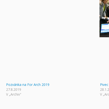
Pozvánka na For Arch 2019
Pivec
27.8.2019
28.1.
V „Archiv“
V „Ar