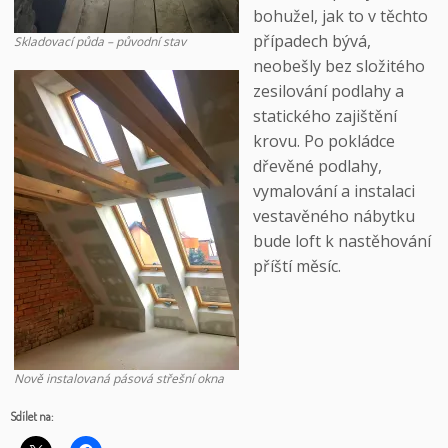
bohužel, jak to v těchto
případech bývá,
Skladovací půda – původní stav
neobešly bez složitého
zesilování podlahy a
statického zajištění
krovu. Po pokládce
dřevěné podlahy,
vymalování a instalaci
vestavěného nábytku
bude loft k nastěhování
příští měsíc.
Nově instalovaná pásová střešní okna
Sdílet na: