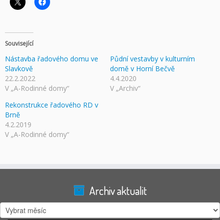
Související
Nástavba řadového domu ve
Půdní vestavby v kulturním
Slavkově
domě v Horní Bečvě
22.2.2022
4.4.2020
V „A-Rodinné domy“
V „Archiv“
Rekonstrukce řadového RD v
Brně
4.2.2019
V „A-Rodinné domy“
Archiv aktualit
Archiv
aktualit