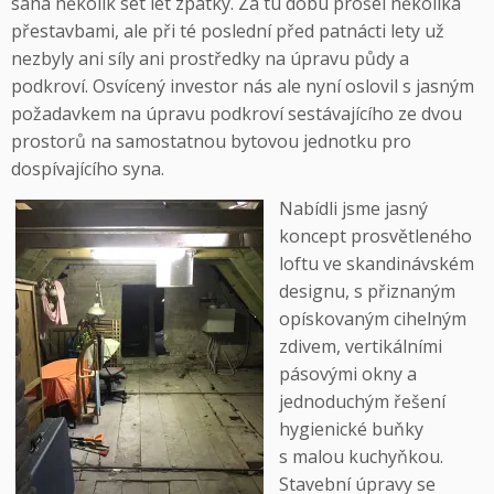
sahá několik set let zpátky. Za tu dobu prošel několika
přestavbami, ale při té poslední před patnácti lety už
nezbyly ani síly ani prostředky na úpravu půdy a
podkroví. Osvícený investor nás ale nyní oslovil s jasným
požadavkem na úpravu podkroví sestávajícího ze dvou
prostorů na samostatnou bytovou jednotku pro
dospívajícího syna.
Nabídli jsme jasný
koncept prosvětleného
loftu ve skandinávském
designu, s přiznaným
opískovaným cihelným
zdivem, vertikálními
pásovými okny a
jednoduchým řešení
hygienické buňky
s malou kuchyňkou.
Stavební úpravy se