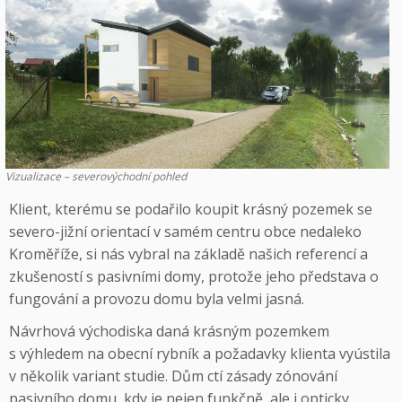
Vizualizace – severovýchodní pohled
Klient, kterému se podařilo koupit krásný pozemek se
severo-jižní orientací v samém centru obce nedaleko
Kroměříže, si nás vybral na základě našich referencí a
zkušeností s pasivními domy, protože jeho představa o
fungování a provozu domu byla velmi jasná.
Návrhová východiska daná krásným pozemkem
s výhledem na obecní rybník a požadavky klienta vyústila
v několik variant studie. Dům ctí zásady zónování
pasivního domu, kdy je nejen funkčně, ale i opticky