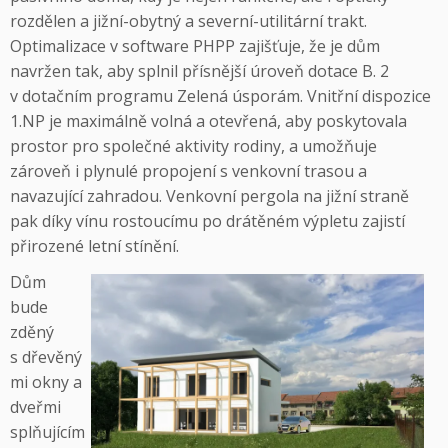
rozdělen a jižní-obytný a severní-utilitární trakt.
Optimalizace v software PHPP zajišťuje, že je dům
navržen tak, aby splnil přísnější úroveň dotace B. 2
v dotačním programu Zelená úsporám. Vnitřní dispozice
1.NP je maximálně volná a otevřená, aby poskytovala
prostor pro společné aktivity rodiny, a umožňuje
zároveň i plynulé propojení s venkovní trasou a
navazující zahradou. Venkovní pergola na jižní straně
pak díky vínu rostoucímu po drátěném výpletu zajistí
přirozené letní stínění.
Dům
bude
zděný
s dřevěný
mi okny a
dveřmi
splňujícím