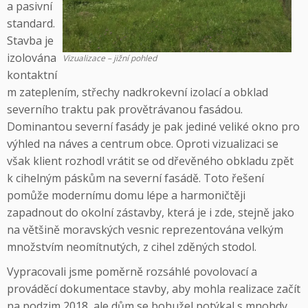
a pasivní
standard.
Stavba je
izolována
Vizualizace – jižní pohled
kontaktní
m zateplením, střechy nadkrokevní izolací a obklad
severního traktu pak provětrávanou fasádou.
Dominantou severní fasády je pak jediné veliké okno pro
výhled na náves a centrum obce. Oproti vizualizaci se
však klient rozhodl vrátit se od dřevěného obkladu zpět
k cihelným páskům na severní fasádě. Toto řešení
pomůže modernímu domu lépe a harmoničtěji
zapadnout do okolní zástavby, která je i zde, stejně jako
na většině moravských vesnic reprezentována velkým
množstvím neomítnutých, z cihel zděných stodol.
Vypracovali jsme poměrně rozsáhlé povolovací a
prováděcí dokumentace stavby, aby mohla realizace začít
na podzim 2018, ale dům se bohužel potýkal s mnohdy