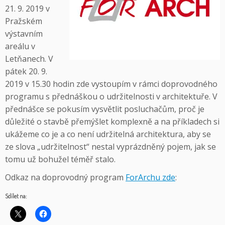
21. 9. 2019 v
Pražském
výstavním
areálu v
Letňanech. V
pátek 20. 9.
2019 v 15.30 hodin zde vystoupím v rámci doprovodného
programu s přednáškou o udržitelnosti v architektuře. V
přednášce se pokusím vysvětlit posluchačům, proč je
důležité o stavbě přemýšlet komplexně a na příkladech si
ukážeme co je a co není udržitelná architektura, aby se
ze slova „udržitelnost“ nestal vyprázdněný pojem, jak se
tomu už bohužel téměř stalo.
Odkaz na doprovodný program
ForArchu zde
:
Sdílet na: