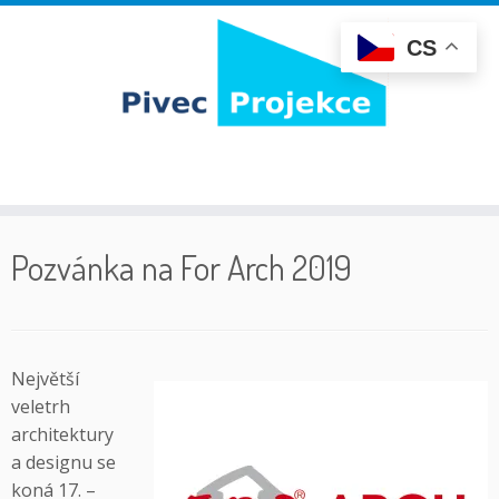
CS
Skip
to
Pozvánka na For Arch 2019
content
Největší
veletrh
architektury
a designu se
koná 17. –