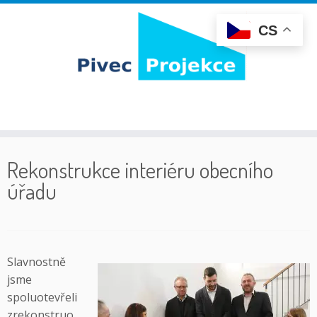
CS
Skip
to
Rekonstrukce interiéru obecního
content
úřadu
Slavnostně
jsme
spoluotevřeli
zrekonstruo