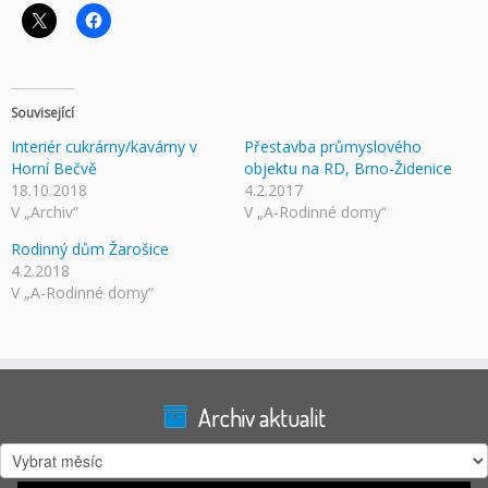
Související
Interiér cukrárny/kavárny v
Přestavba průmyslového
Horní Bečvě
objektu na RD, Brno-Židenice
18.10.2018
4.2.2017
V „Archiv“
V „A-Rodinné domy“
Rodinný dům Žarošice
4.2.2018
V „A-Rodinné domy“
Archiv aktualit
Archiv
aktualit