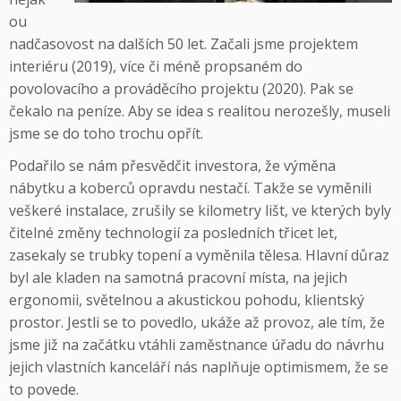
ou
nadčasovost na dalších 50 let. Začali jsme projektem
interiéru (2019), více či méně propsaném do
povolovacího a prováděcího projektu (2020). Pak se
čekalo na peníze. Aby se idea s realitou nerozešly, museli
jsme se do toho trochu opřít.
Podařilo se nám přesvědčit investora, že výměna
nábytku a koberců opravdu nestačí. Takže se vyměnili
veškeré instalace, zrušily se kilometry lišt, ve kterých byly
čitelné změny technologií za posledních třicet let,
zasekaly se trubky topení a vyměnila tělesa. Hlavní důraz
byl ale kladen na samotná pracovní místa, na jejich
ergonomii, světelnou a akustickou pohodu, klientský
prostor. Jestli se to povedlo, ukáže až provoz, ale tím, že
jsme již na začátku vtáhli zaměstnance úřadu do návrhu
jejich vlastních kanceláří nás naplňuje optimismem, že se
to povede.