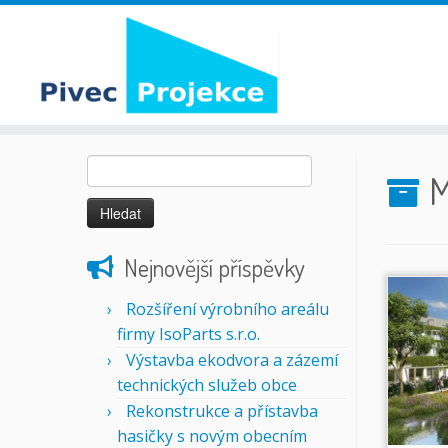
Skip
Vyhledávání
to
M
content
Nejnovější příspěvky
Rozšíření výrobního areálu
firmy IsoParts s.r.o.
Výstavba ekodvora a zázemí
technických služeb obce
Rekonstrukce a přístavba
hasičky s novým obecním