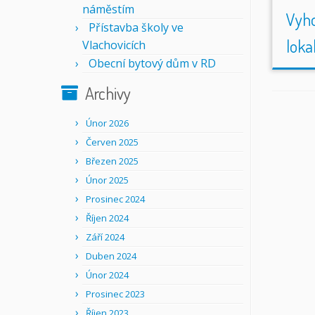
náměstím
Vyho
Přístavba školy ve
loka
Vlachovicích
Obecní bytový dům v RD
Archivy
Únor 2026
Červen 2025
Březen 2025
Únor 2025
Prosinec 2024
Říjen 2024
Září 2024
Duben 2024
Únor 2024
Prosinec 2023
Říjen 2023