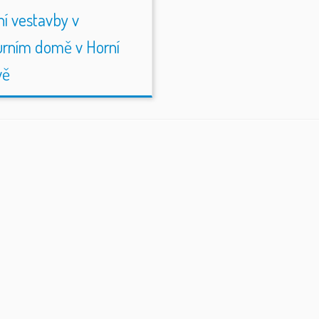
í vestavby v
urním domě v Horní
vě