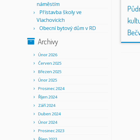
náměstím
Půdn
Přístavba školy ve
kult
Vlachovicích
Obecní bytový dům v RD
Beč
Archivy
Únor 2026
Červen 2025
Březen 2025
Únor 2025
Prosinec 2024
Říjen 2024
Září 2024
Duben 2024
Únor 2024
Prosinec 2023
Říjen 2023