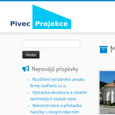
Skip
Vyhledávání
to
M
content
Nejnovější příspěvky
Rozšíření výrobního areálu
firmy IsoParts s.r.o.
Výstavba ekodvora a zázemí
technických služeb obce
Rekonstrukce a přístavba
hasičky s novým obecním