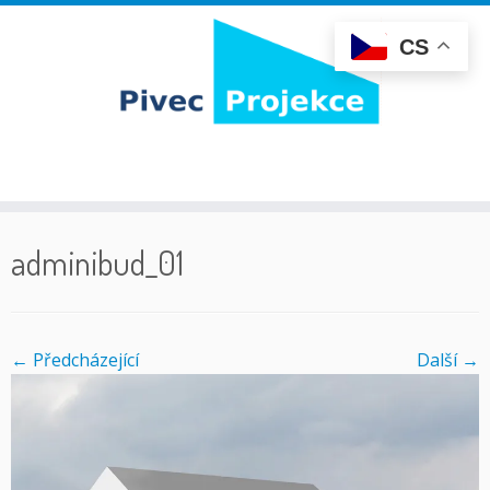
CS
Skip
to
adminibud_01
content
← Předcházející
Další­ →