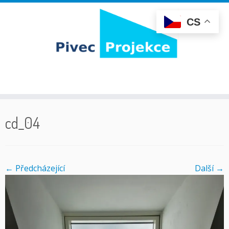
CS
Skip
to
cd_04
content
← Předcházející
Další­ →