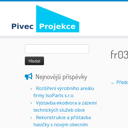
Skip
Vyhledávání
to
fr0
content
Nejnovější příspěvky
← Předc
Rozšíření výrobního areálu
firmy IsoParts s.r.o.
Výstavba ekodvora a zázemí
technických služeb obce
Rekonstrukce a přístavba
hasičky s novým obecním