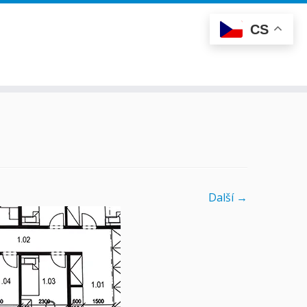
CS
Další­ →