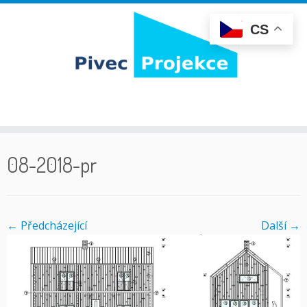
CS
Skip
to
08-2018-pr
content
← Předcházející
Další­ →