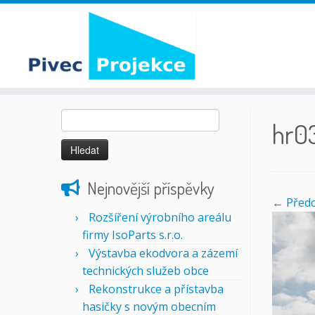
Skip
Vyhledávání
to
hr0
content
Nejnovější příspěvky
← Předc
Rozšíření výrobního areálu
firmy IsoParts s.r.o.
Výstavba ekodvora a zázemí
technických služeb obce
Rekonstrukce a přístavba
hasičky s novým obecním