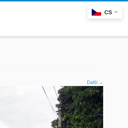
CS
Další­ →